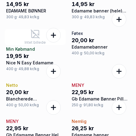
14,95 kr
14,95 kr
EDAMAME BØNNER
Edamame bønner (hele)
øko.
300
g
· 49,83 kr/kg
300
g
· 49,83 kr/kg
Føtex
20,00 kr
Intet billede
Edamamebønner
Min Købmand
400
g
· 50,00 kr/kg
19,95 kr
Nice N Easy Edamame
400
g
· 49,88 kr/kg
Netto
MENY
20,00 kr
22,95 kr
Blancherede
Gb Edamame Bønner Pill
edamamebønner
Øko
400
g
· 50,00 kr/kg
250
g
· 91,80 kr/kg
MENY
Nemlig
22,95 kr
26,25 kr
Gb Edamame Bønner Hele
Edamame bønner