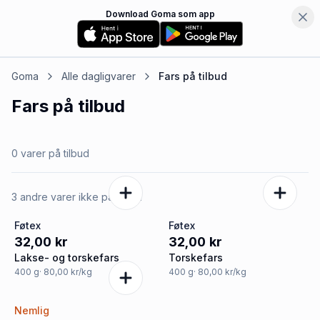
Download Goma som app
Goma
Alle dagligvarer
Fars
på tilbud
Fars
på tilbud
0 varer på tilbud
3 andre varer ikke på tilbud
Føtex
Føtex
32,00 kr
32,00 kr
Lakse- og torskefars
Torskefars
400
g
· 80,00 kr/kg
400
g
· 80,00 kr/kg
Nemlig