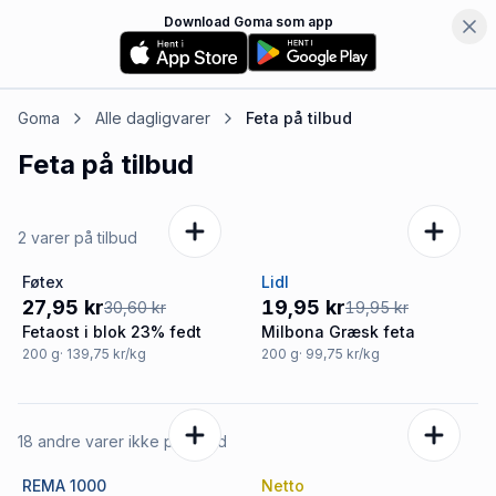
Download Goma som app
Goma
Alle dagligvarer
Feta
på tilbud
Feta
på tilbud
2 varer på tilbud
Føtex
Lidl
-9%
Tilbud
27,95 kr
19,95 kr
30,60 kr
19,95 kr
Fetaost i blok 23% fedt
Milbona Græsk feta
200
g
· 139,75 kr/kg
200
g
· 99,75 kr/kg
18 andre varer ikke på tilbud
REMA 1000
Netto