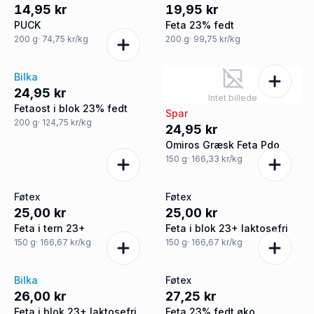
14,95 kr
19,95 kr
PUCK
Feta 23% fedt
200
g
· 74,75 kr/kg
200
g
· 99,75 kr/kg
Bilka
24,95 kr
Intet billede
Fetaost i blok 23% fedt
Spar
200
g
· 124,75 kr/kg
24,95 kr
Omiros Græsk Feta Pdo
150
g
· 166,33 kr/kg
Føtex
Føtex
25,00 kr
25,00 kr
Feta i tern 23+
Feta i blok 23+ laktosefri
150
g
· 166,67 kr/kg
150
g
· 166,67 kr/kg
Bilka
Føtex
26,00 kr
27,25 kr
Feta i blok 23+ laktosefri
Feta 23% fedt øko