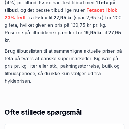
(
4
%) pr. tilbud.
Føtex
har flest tilbud med
1
feta
på
tilbud
,
og det bedste tilbud lige nu er
Fetaost i blok
23% fedt
fra
Føtex
til
27,95 kr
(spar
2,65 kr
)
for
200
g
feta
, hvilket giver en pris på
139,75 kr
pr.
kg
.
Priserne på tilbuddene spænder fra
19,95 kr
til
27,95
kr
.
Brug tilbudslisten til at sammenligne aktuelle priser på
feta på tværs af danske supermarkeder. Kig især på
pris pr. kg, liter eller stk., pakningsstørrelse, butik og
tilbudsperiode, så du ikke kun vælger ud fra
hyldeprisen.
Ofte stillede spørgsmål