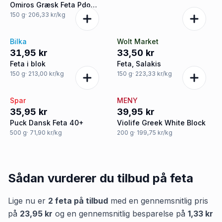
Omiros Græsk Feta Pdo
Øko
150
g
· 206,33 kr/kg
Bilka
Wolt Market
31,95 kr
33,50 kr
Feta i blok
Feta, Salakis
150
g
· 213,00 kr/kg
150
g
· 223,33 kr/kg
Spar
MENY
35,95 kr
39,95 kr
Puck Dansk Feta 40+
Violife Greek White Block
500
g
· 71,90 kr/kg
200
g
· 199,75 kr/kg
Sådan vurderer du tilbud på
feta
Lige nu er
2
feta
på tilbud
med en gennemsnitlig pris
på
23,95 kr
og en gennemsnitlig besparelse på
1,33 kr