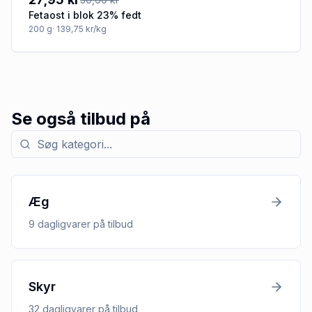
Fetaost i blok 23% fedt
200
g
· 139,75 kr/kg
Se også tilbud på
Søg efter kategori med tilbud
Æg
9
dagligvarer
på tilbud
Skyr
32
dagligvarer
på tilbud