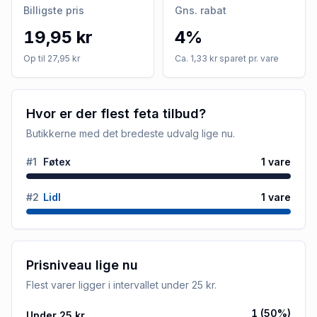
Billigste pris
Gns. rabat
19,95 kr
4%
Op til 27,95 kr
Ca. 1,33 kr sparet pr. vare
Hvor er der flest feta tilbud?
Butikkerne med det bredeste udvalg lige nu.
#
1
Føtex
1
vare
#
2
Lidl
1
vare
Prisniveau lige nu
Flest varer ligger i intervallet
under 25 kr
.
1
(
50
%)
Under 25 kr