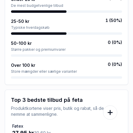
De mest budgetvenlige tilbud
1
(
50
%)
25-50 kr
Typiske hverdagskøb
0
(
0
%)
50-100 kr
Større pakker og premiumvarer
0
(
0
%)
Over 100 kr
Store mængder eller særlige varianter
Top 3 bedste tilbud på
feta
Produktkortene viser pris, butik og rabat, så de er
nemme at sammenligne.
Føtex
-9%
27,95 kr
30,60 kr