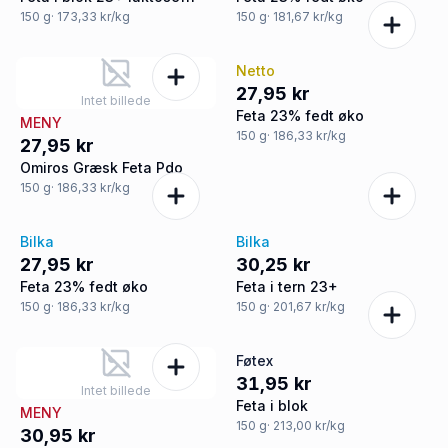
150
g
· 173,33 kr/kg
150
g
· 181,67 kr/kg
Netto
27,95 kr
Intet billede
Feta 23% fedt øko
MENY
150
g
· 186,33 kr/kg
27,95 kr
Omiros Græsk Feta Pdo
150
g
· 186,33 kr/kg
Bilka
Bilka
27,95 kr
30,25 kr
Feta 23% fedt øko
Feta i tern 23+
150
g
· 186,33 kr/kg
150
g
· 201,67 kr/kg
Føtex
31,95 kr
Intet billede
Feta i blok
MENY
150
g
· 213,00 kr/kg
30,95 kr