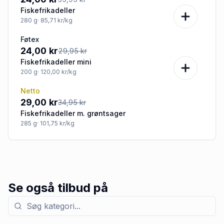
Fiskefrikadeller
280
g
· 85,71 kr/kg
Føtex
-20%
24,00 kr
29,95 kr
Fiskefrikadeller mini
200
g
· 120,00 kr/kg
Netto
-17%
29,00 kr
34,95 kr
Fiskefrikadeller m. grøntsager
285
g
· 101,75 kr/kg
Se også tilbud på
Søg efter kategori med tilbud