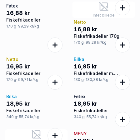
Føtex
16,88 kr
Intet billede
Fiskefrikadeller
Netto
170
g
· 99,29 kr/kg
16,88 kr
Fiskefrikadeller 170g
170
g
· 99,29 kr/kg
Netto
Bilka
16,95 kr
16,95 kr
Fiskefrikadeller
Fiskefrikadeller m.
forårsløg
170
g
· 99,71 kr/kg
130
g
· 130,38 kr/kg
Bilka
Føtex
18,95 kr
18,95 kr
Fiskefrikadeller
Fiskefrikadeller
340
g
· 55,74 kr/kg
340
g
· 55,74 kr/kg
MENY