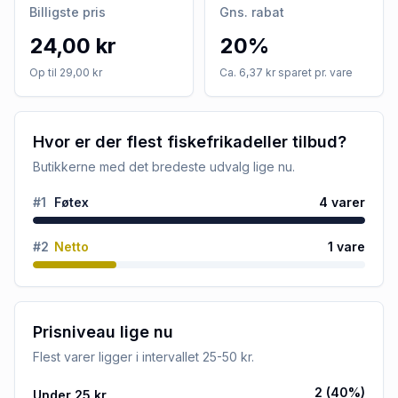
Billigste pris
Gns. rabat
24,00 kr
20%
Op til 29,00 kr
Ca. 6,37 kr sparet pr. vare
Hvor er der flest fiskefrikadeller tilbud?
Butikkerne med det bredeste udvalg lige nu.
#
1
Føtex
4
varer
#
2
Netto
1
vare
Prisniveau lige nu
Flest varer ligger i intervallet
25-50 kr
.
2
(
40
%)
Under 25 kr