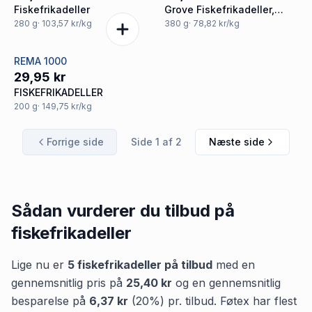
Fiskefrikadeller
Grove Fiskefrikadeller,
380g
280
g
· 103,57 kr/kg
380
g
· 78,82 kr/kg
REMA 1000
29,95 kr
FISKEFRIKADELLER
200
g
· 149,75 kr/kg
Forrige side
Side
1
af
2
Næste side
Sådan vurderer du tilbud på
fiskefrikadeller
Lige nu er
5
fiskefrikadeller
på tilbud
med en
gennemsnitlig pris på
25,40 kr
og en gennemsnitlig
besparelse på
6,37 kr
(
20
%) pr. tilbud.
Føtex
har flest