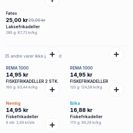
Føtex
-14%
25,00 kr
29,00 kr
Laksefrikadeller
285
g
· 87,72 kr/kg
35 andre varer ikke på tilbud
REMA 1000
REMA 1000
14,95 kr
14,95 kr
FISKEFRIKADELLER 2 STK.
FISKEFRIKADELLER
160
g
· 93,44 kr/kg
120
g
· 124,58 kr/kg
Nemlig
Bilka
14,95 kr
16,88 kr
Fiskefrikadeller
Fiskefrikadeller
6
stk
· 2,49 kr/stk
170
g
· 99,29 kr/kg