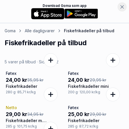
Download Goma som app
Goma
Alle dagligvarer
Fiskefrikadeller
på tilbud
Fiskefrikadeller
på tilbud
5 varer på tilbud
· Side
1
af
2
Føtex
Føtex
-33%
-20%
24,00 kr
24,00 kr
35,95 kr
29,95 kr
Fiskefrikadeller
Fiskefrikadeller mini
280
g
· 85,71 kr/kg
200
g
· 120,00 kr/kg
Netto
Føtex
-17%
-14%
29,00 kr
25,00 kr
34,95 kr
29,00 kr
Fiskefrikadeller m.
Fiskefrikadeller
grøntsager
285
g
· 101,75 kr/kg
285
g
· 87,72 kr/kg