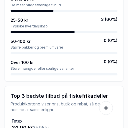
De mest budgetvenlige tilbud
3
(
60
%)
25-50 kr
Typiske hverdagskøb
0
(
0
%)
50-100 kr
Større pakker og premiumvarer
0
(
0
%)
Over 100 kr
Store mængder eller særlige varianter
Top 3 bedste tilbud på
fiskefrikadeller
Produktkortene viser pris, butik og rabat, så de er
nemme at sammenligne.
Føtex
-33%
24,00 kr
35,95 kr