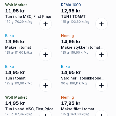
Wolt Market
REMA 1000
11,95 kr
12,95 kr
Tun i olie MSC, First Price
TUN I TOMAT
170
g
· 70,29 kr/kg
125
g
· 103,60 kr/kg
Bilka
Nemlig
13,95 kr
14,95 kr
Makrel i tomat
Makrelstykker i tomat
125
g
· 111,60 kr/kg
125
g
· 119,60 kr/kg
Bilka
Bilka
14,95 kr
14,95 kr
Tun i tomat
Sardiner i solsikkeolie
125
g
· 119,60 kr/kg
90
g
· 166,11 kr/kg
Wolt Market
Nemlig
14,95 kr
17,95 kr
Tun i vand MSC, First Price
Makrelfilet i tomat
170
g
· 87,94 kr/kg
125
g
· 143,60 kr/kg