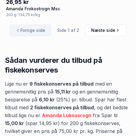
26,95 kr
Amanda Frokostrogn Msc
200
g
· 134,75 kr/kg
Forrige side
Side
1
af
2
Næste side
Sådan vurderer du tilbud på
fiskekonserves
Lige nu er
9
fiskekonserves
på tilbud
med en
gennemsnitlig pris på
15,11 kr
og en gennemsnitlig
besparelse på
6,10 kr
(
25
%) pr. tilbud.
Spar
har flest
tilbud med
2
fiskekonserves
på tilbud
,
og det bedste
tilbud lige nu er
Amanda Luksusrogn
fra
Spar
til
15,00 kr
(spar
14,95 kr
)
for
200
g
fiskekonserves
,
hvilket giver en pris på
75,00 kr
pr.
kg
.
Priserne på