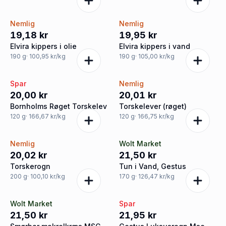
Nemlig
Nemlig
19,18 kr
19,95 kr
Elvira kippers i olie
Elvira kippers i vand
190
g
· 100,95 kr/kg
190
g
· 105,00 kr/kg
Spar
Nemlig
20,00 kr
20,01 kr
Bornholms Røget Torskelev
Torskelever (røget)
120
g
· 166,67 kr/kg
120
g
· 166,75 kr/kg
Nemlig
Wolt Market
20,02 kr
21,50 kr
Torskerogn
Tun i Vand, Gestus
200
g
· 100,10 kr/kg
170
g
· 126,47 kr/kg
Wolt Market
Spar
21,50 kr
21,95 kr