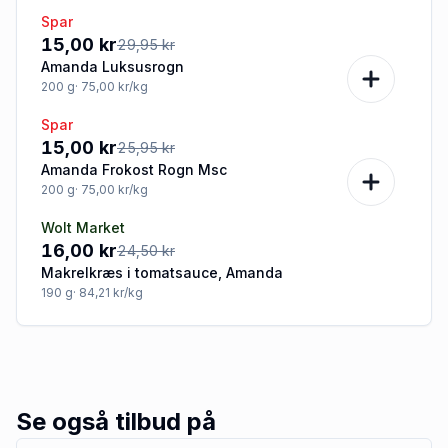
Spar
-50%
15,00 kr
29,95 kr
Amanda Luksusrogn
200
g
· 75,00 kr/kg
Spar
-42%
15,00 kr
25,95 kr
Amanda Frokost Rogn Msc
200
g
· 75,00 kr/kg
Wolt Market
-35%
16,00 kr
24,50 kr
Makrelkræs i tomatsauce, Amanda
190
g
· 84,21 kr/kg
Se også tilbud på