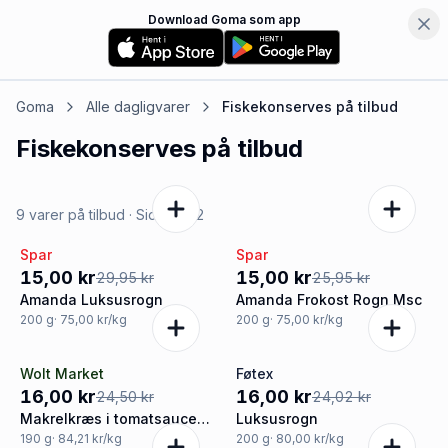
Download Goma som app
Goma
Alle dagligvarer
Fiskekonserves
på tilbud
Fiskekonserves
på tilbud
9 varer på tilbud
· Side
1
af
2
Spar
Spar
-50%
-42%
15,00 kr
15,00 kr
29,95 kr
25,95 kr
Amanda Luksusrogn
Amanda Frokost Rogn Msc
200
g
· 75,00 kr/kg
200
g
· 75,00 kr/kg
Wolt Market
Føtex
-35%
-33%
16,00 kr
16,00 kr
24,50 kr
24,02 kr
Makrelkræs i tomatsauce,
Luksusrogn
Amanda
190
g
· 84,21 kr/kg
200
g
· 80,00 kr/kg