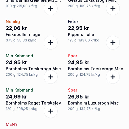
Smørbar makrelkræs MSC,
Gestus Luksusrogn Msc
Amanda
100
g
· 215,00 kr/kg
200
g
· 109,75 kr/kg
Nemlig
Føtex
22,06 kr
22,95 kr
Fiskeboller i lage
Kippers i olie
375
g
· 58,83 kr/kg
125
g
· 183,60 kr/kg
Min Købmand
Spar
24,95 kr
24,95 kr
Bornholms Torskerogn Msc
Bornholms Torskerogn Msc
200
g
· 124,75 kr/kg
200
g
· 124,75 kr/kg
Min Købmand
Spar
24,99 kr
26,95 kr
Bornholms Røget Torskelev
Bornholm Luxusrogn Msc
120
g
· 208,25 kr/kg
200
g
· 134,75 kr/kg
MENY