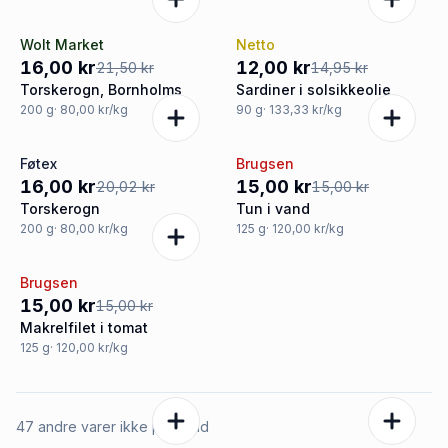
Wolt Market
Netto
-26%
-20%
16,00 kr
12,00 kr
21,50 kr
14,95 kr
Torskerogn, Bornholms
Sardiner i solsikkeolie
200
g
· 80,00 kr/kg
90
g
· 133,33 kr/kg
Føtex
Brugsen
-20%
Tilbud
16,00 kr
15,00 kr
20,02 kr
15,00 kr
Torskerogn
Tun i vand
200
g
· 80,00 kr/kg
125
g
· 120,00 kr/kg
Brugsen
Tilbud
15,00 kr
15,00 kr
Makrelfilet i tomat
125
g
· 120,00 kr/kg
47 andre varer ikke på tilbud