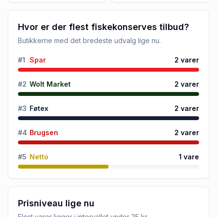
Hvor er der flest fiskekonserves tilbud?
Butikkerne med det bredeste udvalg lige nu.
#
1
Spar
2
varer
#
2
Wolt Market
2
varer
#
3
Føtex
2
varer
#
4
Brugsen
2
varer
#
5
Netto
1
vare
Prisniveau lige nu
Flest varer ligger i intervallet
under 25 kr
.