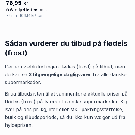
76,95 kr
❄️Vaniljeflødeis m.
chokoladestykker øko.
725
ml
· 106,14 kr/liter
Hansens
Sådan vurderer du tilbud på
flødeis
(frost)
Der er i øjeblikket ingen
flødeis (frost)
på tilbud, men
du kan se
3
tilgængelige dagligvarer
fra alle danske
supermarkeder.
Brug tilbudslisten til at sammenligne aktuelle priser på
flødeis (frost) på tværs af danske supermarkeder. Kig
især på pris pr. kg, liter eller stk., pakningsstørrelse,
butik og tilbudsperiode, så du ikke kun vælger ud fra
hyldeprisen.