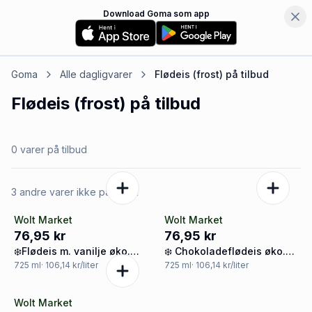
Download Goma som app
Goma
Alle dagligvarer
Flødeis (frost)
på tilbud
Flødeis (frost)
på tilbud
0 varer på tilbud
3 andre varer ikke på tilbud
Wolt Market
Wolt Market
76,95 kr
76,95 kr
❄️Flødeis m. vanilje øko.
❄️ Chokoladeflødeis øko.
Hansens
Hansens
725
ml
· 106,14 kr/liter
725
ml
· 106,14 kr/liter
Wolt Market