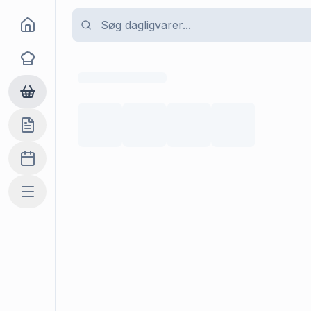
Goma
Opskrifter
Dagligvarer
Indkøbslisten
Madplan
Mere