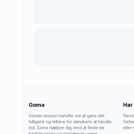
Goma
Har
Gomas mission handler om at gøre det
Send 
billigere og lettere for danskere at handle
forbe
ind. Goma hjælper dig med at finde de
eller
bedste priser og planlægge ugens