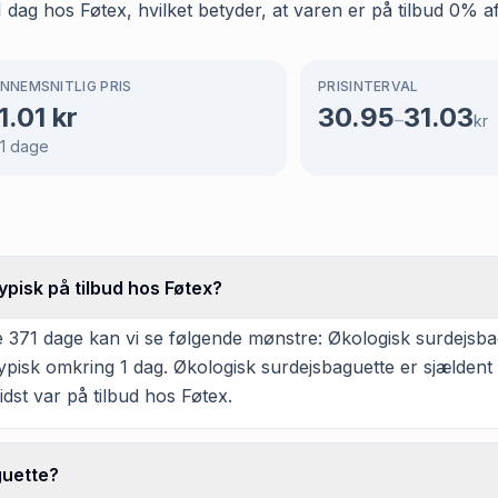
dag hos Føtex, hvilket betyder, at varen er på tilbud 0% af
NNEMSNITLIG PRIS
PRISINTERVAL
1.01
kr
30.95
31.03
–
kr
1
dage
pisk på tilbud hos Føtex?
 371 dage kan vi se følgende mønstre: Økologisk surdejsbagu
ypisk omkring 1 dag. Økologisk surdejsbaguette er sjældent 
dst var på tilbud hos Føtex.
guette?