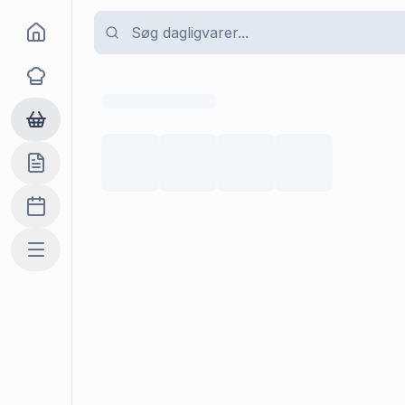
Goma
Opskrifter
Dagligvarer
Indkøbslisten
Madplan
Mere