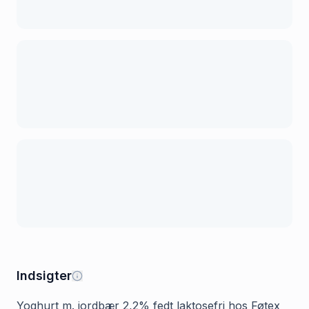
Indsigter
Yoghurt m. jordbær 2,2% fedt laktosefri hos Føtex