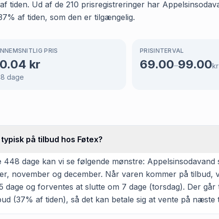
% af tiden. Ud af de 210 prisregistreringer har Appelsinsod
 37% af tiden, som den er tilgængelig.
NNEMSNITLIG PRIS
PRISINTERVAL
0.04
kr
69.00
99.00
–
kr
48
dage
ypisk på tilbud hos Føtex?
 448 dage kan vi se følgende mønstre: Appelsinsodavand su
tober, november og december. Når varen kommer på tilbud, v
 dage og forventes at slutte om 7 dage (torsdag). Der går 
ud (37% af tiden), så det kan betale sig at vente på næste ti