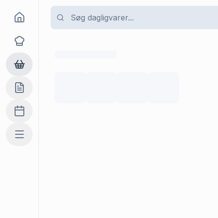
Goma
Opskrifter
Dagligvarer
Indkøbslisten
Madplan
Mere