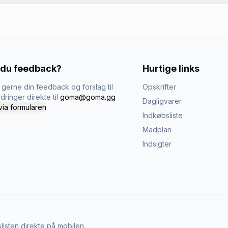
 du feedback?
Hurtige links
gerne din feedback og forslag til
Opskrifter
dringer direkte til
goma@goma.gg
Dagligvarer
via formularen
Indkøbsliste
Madplan
Indsigter
listen direkte på mobilen.