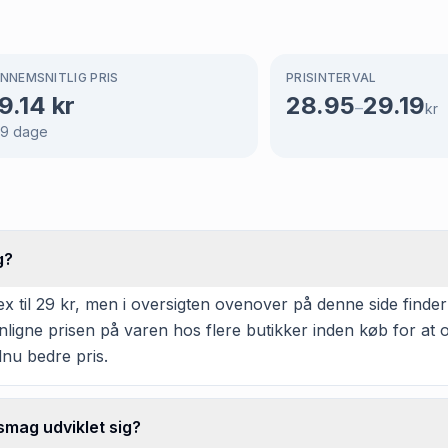
NNEMSNITLIG PRIS
PRISINTERVAL
9.14
kr
28.95
29.19
–
kr
69
dage
g?
x til 29 kr, men i oversigten ovenover på denne side finder 
enligne prisen på varen hos flere butikker inden køb for a
dnu bedre pris.
smag udviklet sig?