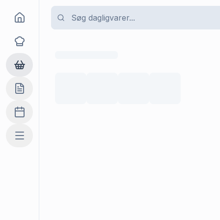
Goma
Opskrifter
Dagligvarer
Indkøbslisten
Madplan
Mere