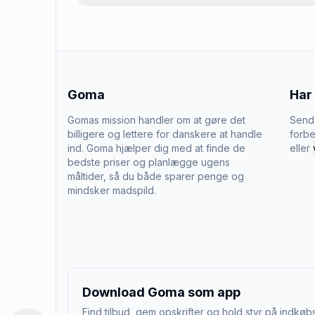
Goma
Har
Gomas mission handler om at gøre det
Send 
billigere og lettere for danskere at handle
forbe
ind. Goma hjælper dig med at finde de
eller
bedste priser og planlægge ugens
måltider, så du både sparer penge og
mindsker madspild.
Download Goma som app
Find tilbud, gem opskrifter og hold styr på indkøbs