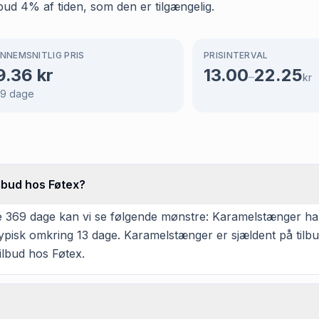
lbud 4% af tiden, som den er tilgængelig.
NNEMSNITLIG PRIS
PRISINTERVAL
9.36
kr
13.00
22.25
–
kr
69
dage
lbud hos Føtex?
 369 dage kan vi se følgende mønstre: Karamelstænger har
typisk omkring 13 dage. Karamelstænger er sjældent på tilb
ilbud hos Føtex.