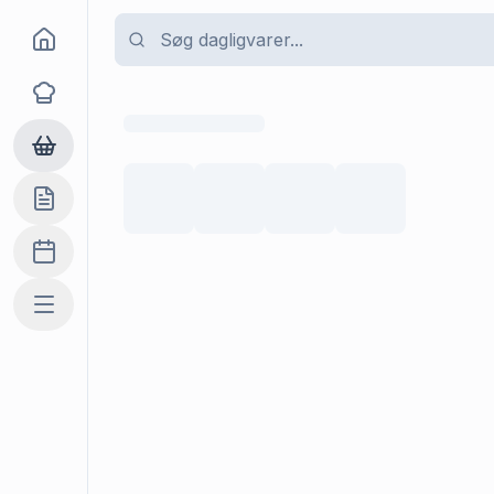
Goma
Opskrifter
Dagligvarer
Indkøbslisten
Madplan
Mere