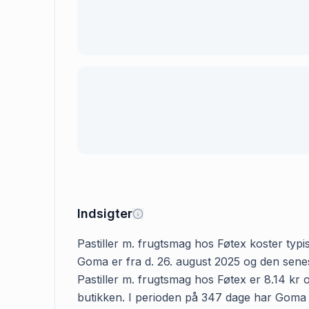
Indsigter
Pastiller m. frugtsmag hos Føtex koster typisk
Goma er fra d. 26. august 2025 og den senes
Pastiller m. frugtsmag hos Føtex er 8.14 kr o
butikken. I perioden på 347 dage har Goma reg