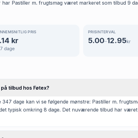
r har Pastiller m. frugtsmag været markeret som tilbud 9 da
NNEMSNITLIG PRIS
PRISINTERVAL
.14
kr
5.00
12.95
–
kr
47
dage
 på tilbud hos Føtex?
347 dage kan vi se følgende mønstre: Pastiller m. frugtsmag
det typisk omkring 8 dage. Det nuværende tilbud har været