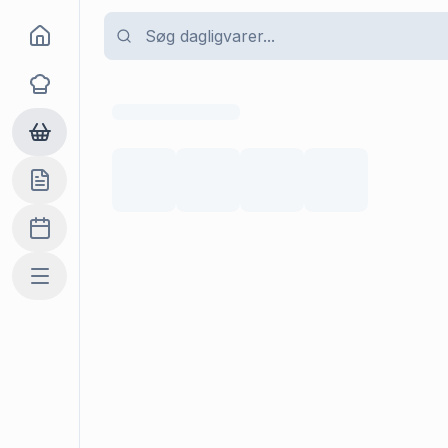
Goma
Opskrifter
Dagligvarer
Indkøbslisten
Madplan
Mere