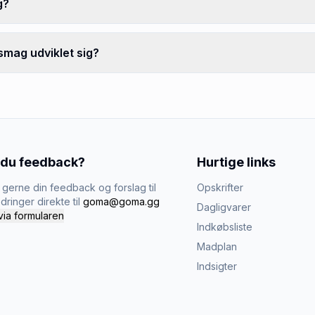
g?
smag udviklet sig?
 du feedback?
Hurtige links
gerne din feedback og forslag til
Opskrifter
dringer direkte til
goma@goma.gg
Dagligvarer
via formularen
Indkøbsliste
Madplan
Indsigter