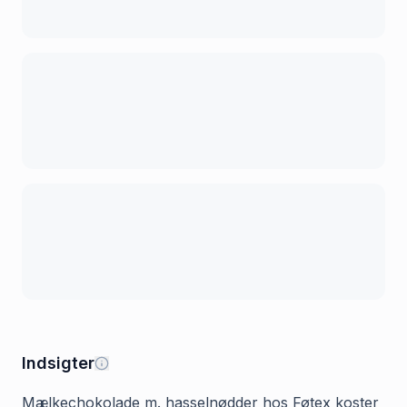
Indsigter
Mælkechokolade m. hasselnødder hos Føtex koster