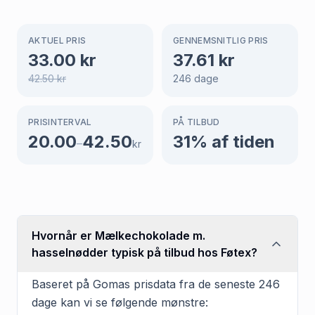
AKTUEL PRIS
GENNEMSNITLIG PRIS
33.00
kr
37.61
kr
42.50
kr
246
dage
PRISINTERVAL
PÅ TILBUD
20.00
42.50
31
% af tiden
–
kr
Hvornår er Mælkechokolade m.
hasselnødder typisk på tilbud hos Føtex?
Baseret på Gomas prisdata fra de seneste 246
dage kan vi se følgende mønstre: