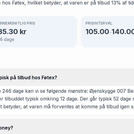
s Føtex, hvilket betyder, at varen er på tilbud 13% af tid
NNEMSNITLIG PRIS
PRISINTERVAL
35.30
kr
105.00
140.0
–
46
dage
isk på tilbud hos Føtex?
e 246 dage kan vi se følgende mønstre: Øjenskygge 007 Beh
 tilbuddet typisk omkring 12 dage. Der går typisk 52 dage 
ket betyder, at varen må forventes at komme på tilbud igen s
honey?