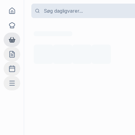
Goma
Opskrifter
Dagligvarer
Indkøbslisten
Madplan
Mere