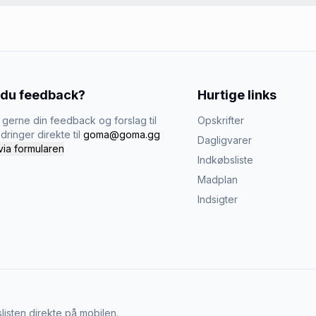
 du feedback?
Hurtige links
gerne din feedback og forslag til
Opskrifter
dringer direkte til
goma@goma.gg
Dagligvarer
via formularen
Indkøbsliste
Madplan
Indsigter
listen direkte på mobilen.