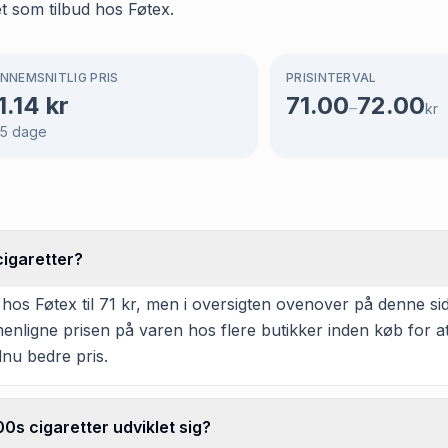
et som tilbud hos Føtex.
NNEMSNITLIG PRIS
PRISINTERVAL
1.14
kr
71.00
72.00
–
kr
5
dage
cigaretter?
 hos Føtex til 71 kr, men i oversigten ovenover på denne sid
mmenligne prisen på varen hos flere butikker inden køb for 
dnu bedre pris.
0s cigaretter udviklet sig?