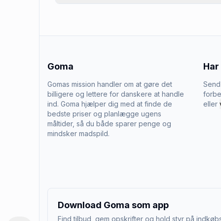
Goma
Har
Gomas mission handler om at gøre det
Send 
billigere og lettere for danskere at handle
forbe
ind. Goma hjælper dig med at finde de
eller
bedste priser og planlægge ugens
måltider, så du både sparer penge og
mindsker madspild.
Download Goma som app
Find tilbud, gem opskrifter og hold styr på indkøbs