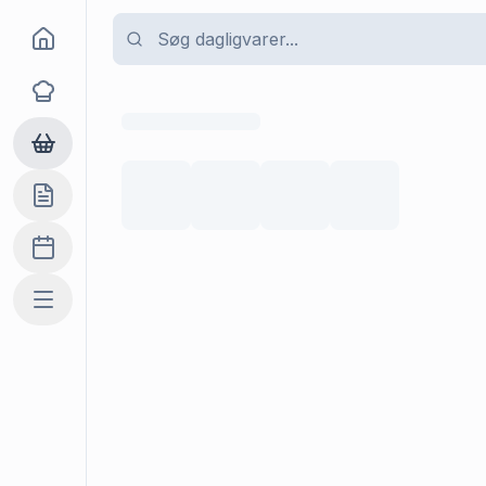
Goma
Opskrifter
Dagligvarer
Indkøbslisten
Madplan
Mere