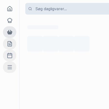
Goma
Opskrifter
Dagligvarer
Indkøbslisten
Madplan
Mere