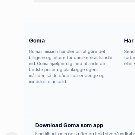
Goma
Har
Gomas mission handler om at gøre det
Send 
billigere og lettere for danskere at handle
forbe
ind. Goma hjælper dig med at finde de
eller
bedste priser og planlægge ugens
måltider, så du både sparer penge og
mindsker madspild.
Download Goma som app
Find tilbud, gem opskrifter og hold styr på indkøbs