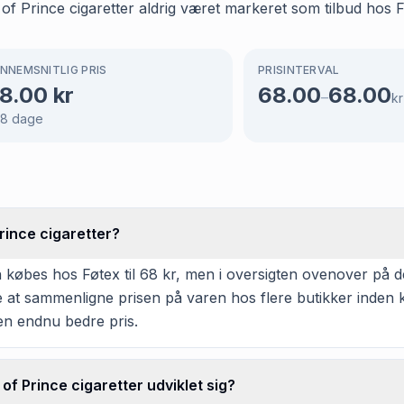
of Prince cigaretter aldrig været markeret som tilbud hos F
NNEMSNITLIG PRIS
PRISINTERVAL
8.00
kr
68.00
68.00
–
kr
48
dage
rince cigaretter?
 købes hos Føtex til 68 kr, men i oversigten ovenover på de
ide at sammenligne prisen på varen hos flere butikker inden
en endnu bedre pris.
of Prince cigaretter udviklet sig?