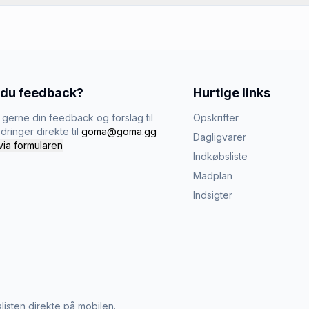
 du feedback?
Hurtige links
gerne din feedback og forslag til
Opskrifter
dringer direkte til
goma@goma.gg
Dagligvarer
via formularen
Indkøbsliste
Madplan
Indsigter
listen direkte på mobilen.