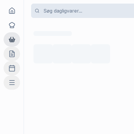
Goma
Opskrifter
Dagligvarer
Indkøbslisten
Madplan
Mere