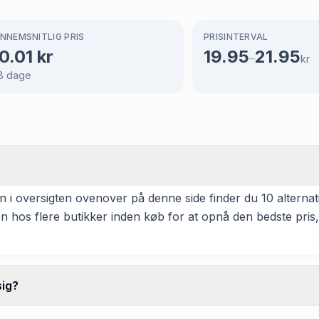
NNEMSNITLIG PRIS
PRISINTERVAL
0.01
kr
19.95
21.95
–
kr
8
dage
i oversigten ovenover på denne side finder du 10 alternativ
n hos flere butikker inden køb for at opnå den bedste pris,
sig?