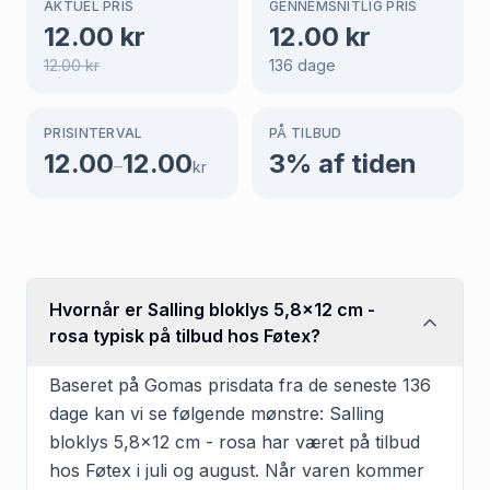
AKTUEL PRIS
GENNEMSNITLIG PRIS
12.00
kr
12.00
kr
12.00
kr
136
dage
PRISINTERVAL
PÅ TILBUD
12.00
12.00
3
% af tiden
–
kr
Hvornår er Salling bloklys 5,8x12 cm -
rosa typisk på tilbud hos Føtex?
Baseret på Gomas prisdata fra de seneste 136
dage kan vi se følgende mønstre: Salling
bloklys 5,8x12 cm - rosa har været på tilbud
hos Føtex i juli og august. Når varen kommer