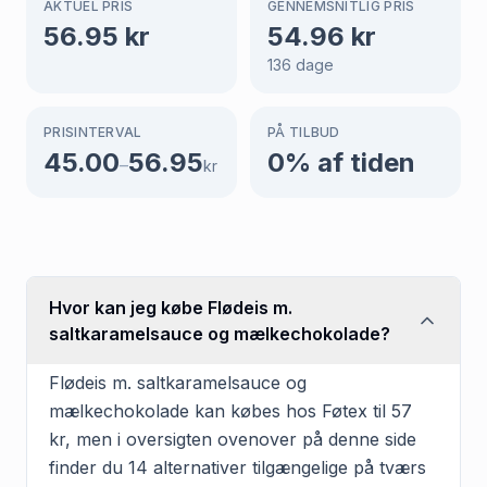
AKTUEL PRIS
GENNEMSNITLIG PRIS
56.95
kr
54.96
kr
136
dage
PRISINTERVAL
PÅ TILBUD
45.00
56.95
0
% af tiden
–
kr
Hvor kan jeg købe Flødeis m.
saltkaramelsauce og mælkechokolade?
Flødeis m. saltkaramelsauce og
mælkechokolade kan købes hos Føtex til 57
kr, men i oversigten ovenover på denne side
finder du 14 alternativer tilgængelige på tværs