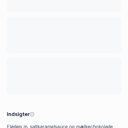
Indsigter
Flødeis m. saltkaramelsauce og mælkechokolade