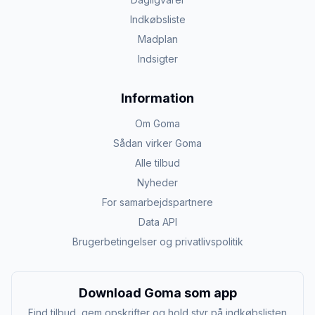
Indkøbsliste
Madplan
Indsigter
Information
Om Goma
Sådan virker Goma
Alle tilbud
Nyheder
For samarbejdspartnere
Data API
Brugerbetingelser og privatlivspolitik
Download Goma som app
Find tilbud, gem opskrifter og hold styr på indkøbslisten