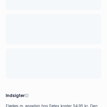
Indsigter
Flødeis m. appelsin hos Føtex koster 54.95 kr. Den