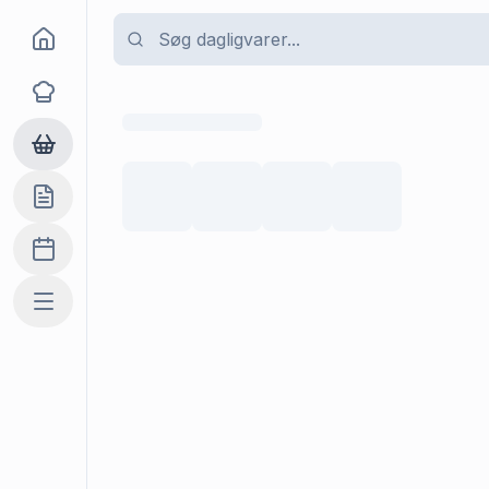
Goma
Opskrifter
Dagligvarer
Indkøbslisten
Madplan
Mere