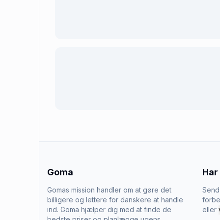
Goma
Har
Gomas mission handler om at gøre det
Send 
billigere og lettere for danskere at handle
forbe
ind. Goma hjælper dig med at finde de
eller
bedste priser og planlægge ugens