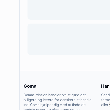
Goma
Har
Gomas mission handler om at gøre det
Send 
billigere og lettere for danskere at handle
forbe
ind. Goma hjælper dig med at finde de
eller
bedste priser og planlægge ugens