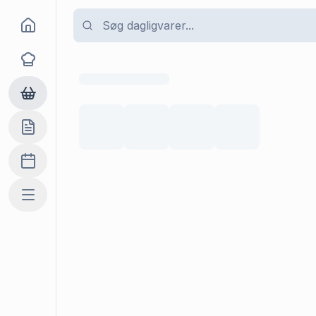
Goma
Opskrifter
Dagligvarer
Indkøbslisten
Madplan
Mere