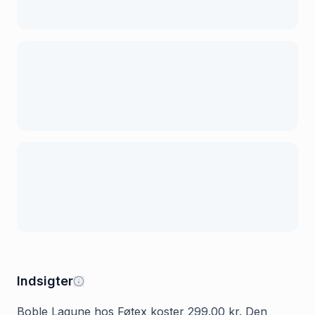
Indsigter
Boble Lagune hos Føtex koster 299.00 kr. Den