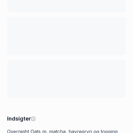
Indsigter
Overnight Oats m. matcha, havregryn og topping