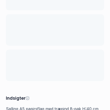
Indsigter
Salling A5 papirsflag med træpind 8-pak H:40 cm