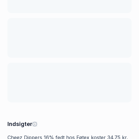
Indsigter
Cheez Dippers 16% fedt hos Føtex koster 34.75 kr.