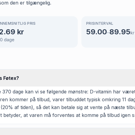
som den er tilgængelig.
NNEMSNITLIG PRIS
PRISINTERVAL
2.69
kr
59.00
89.95
–
kr
70
dage
s Føtex?
370 dage kan vi se følgende mønstre: D-vitamin har været p
n kommer på tilbud, varer tilbuddet typisk omkring 11 da
 (20% af tiden), så det kan betale sig at vente på næste tilb
ket betyder, at varen må forventes at komme på tilbud igen s