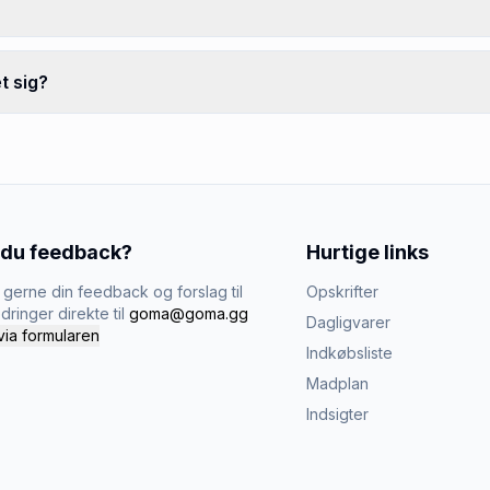
t sig?
 du feedback?
Hurtige links
gerne din feedback og forslag til
Opskrifter
dringer direkte til
goma@goma.gg
Dagligvarer
via formularen
Indkøbsliste
Madplan
Indsigter