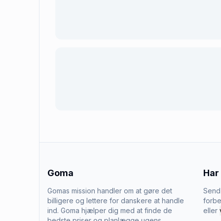
Goma
Har
Gomas mission handler om at gøre det
Send 
billigere og lettere for danskere at handle
forbe
ind. Goma hjælper dig med at finde de
eller
bedste priser og planlægge ugens