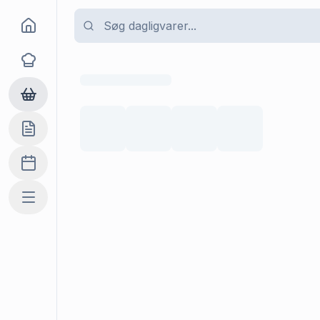
Goma
Opskrifter
Dagligvarer
Indkøbslisten
Madplan
Mere