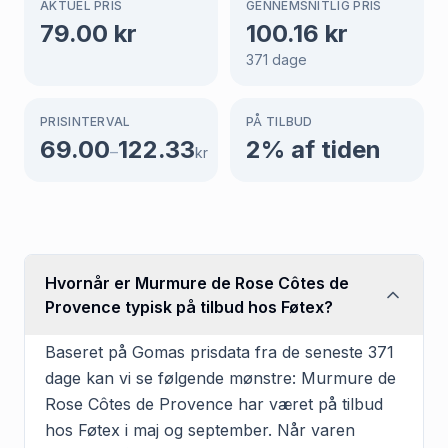
AKTUEL PRIS
GENNEMSNITLIG PRIS
79.00
kr
100.16
kr
371
dage
PRISINTERVAL
PÅ TILBUD
69.00
122.33
2
% af tiden
–
kr
Hvornår er Murmure de Rose Côtes de
Provence typisk på tilbud hos Føtex?
Baseret på Gomas prisdata fra de seneste 371
dage kan vi se følgende mønstre: Murmure de
Rose Côtes de Provence har været på tilbud
hos Føtex i maj og september. Når varen