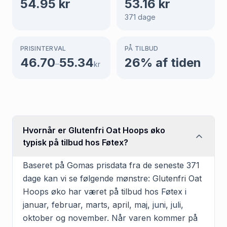
54.95
kr
53.16
kr
371
dage
PRISINTERVAL
PÅ TILBUD
46.70
55.34
26
% af tiden
–
kr
Hvornår er Glutenfri Oat Hoops øko
typisk på tilbud hos Føtex?
Baseret på Gomas prisdata fra de seneste 371
dage kan vi se følgende mønstre: Glutenfri Oat
Hoops øko har været på tilbud hos Føtex i
januar, februar, marts, april, maj, juni, juli,
oktober og november. Når varen kommer på