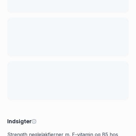
Indsigter
Strength neglelakfjerner m. E-vitamin og B5 hos