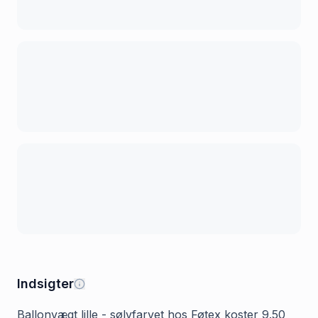
Indsigter
Ballonvægt lille - sølvfarvet hos Føtex koster 9.50