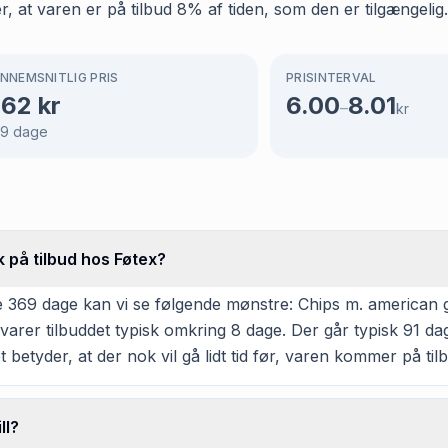
, at varen er på tilbud 8% af tiden, som den er tilgængelig.
NNEMSNITLIG PRIS
PRISINTERVAL
.62
kr
6.00
8.01
–
kr
69
dage
k på tilbud hos Føtex?
 369 dage kan vi se følgende mønstre: Chips m. american gri
arer tilbuddet typisk omkring 8 dage. Der går typisk 91 da
t betyder, at der nok vil gå lidt tid før, varen kommer på til
ll?