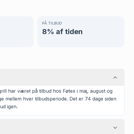
PÅ TILBUD
8
% af tiden
ll har været på tilbud hos Føtex i maj, august og
ge mellem hver tilbudsperiode. Det er 74 dage siden
bud igen.