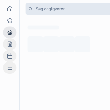
Goma
Opskrifter
Dagligvarer
Indkøbslisten
Madplan
Mere