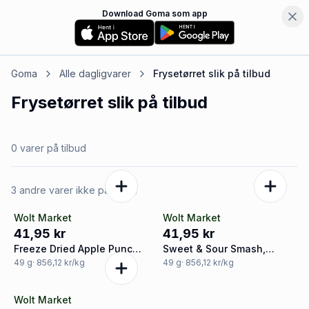
Download Goma som app
Goma
Alle dagligvarer
Frysetørret slik
på tilbud
Frysetørret slik
på tilbud
0 varer på tilbud
3 andre varer ikke på tilbud
Wolt Market
Wolt Market
41,95 kr
41,95 kr
Freeze Dried Apple Punch,
Sweet & Sour Smash,
Slikbilen
Slikbilen
49
g
· 856,12 kr/kg
49
g
· 856,12 kr/kg
Wolt Market