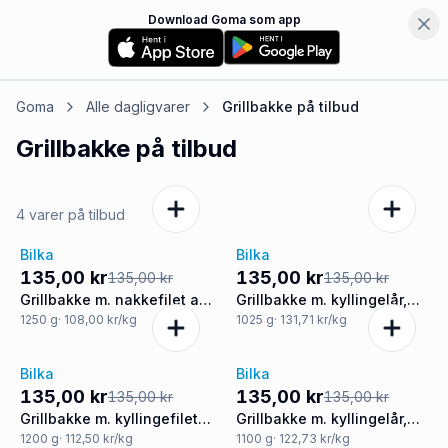
Download Goma som app
Goma
Alle dagligvarer
Grillbakke
på tilbud
Grillbakke
på tilbud
4 varer på tilbud
Bilka
Bilka
Tilbud
Tilbud
135,00 kr
135,00 kr
135,00 kr
135,00 kr
Grillbakke m. nakkefilet af
Grillbakke m. kyllingelår,
gris, kylling og pølser
kyllingespyd og
1250
g
· 108,00 kr/kg
1025
g
· 131,71 kr/kg
kyllingefilet
Bilka
Bilka
Tilbud
Tilbud
135,00 kr
135,00 kr
135,00 kr
135,00 kr
Grillbakke m. kyllingefilet,
Grillbakke m. kyllingelår,
pølser og nakkekoteletter
kyllingespyd og okse
1200
g
· 112,50 kr/kg
1100
g
· 122,73 kr/kg