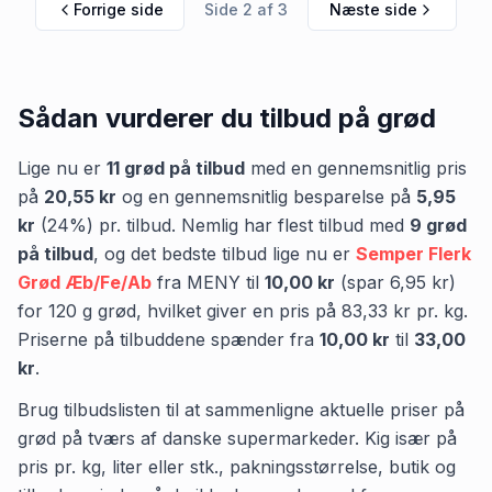
Forrige side
Side
2
af
3
Næste side
Sådan vurderer du tilbud på
grød
Lige nu er
11
grød
på tilbud
med en gennemsnitlig pris
på
20,55 kr
og en gennemsnitlig besparelse på
5,95
kr
(
24
%) pr. tilbud.
Nemlig
har flest tilbud med
9
grød
på tilbud
,
og det bedste tilbud lige nu er
Semper Flerk
Grød Æb/Fe/Ab
fra
MENY
til
10,00 kr
(spar
6,95 kr
)
for
120
g
grød
, hvilket giver en pris på
83,33 kr
pr.
kg
.
Priserne på tilbuddene spænder fra
10,00 kr
til
33,00
kr
.
Brug tilbudslisten til at sammenligne aktuelle priser på
grød på tværs af danske supermarkeder. Kig især på
pris pr. kg, liter eller stk., pakningsstørrelse, butik og