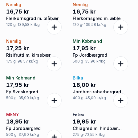
Nemlig
Nemlig
16,75 kr
16,75 kr
Flerkornsgrød m. blåbær
Flerkornsgrød m. æble
120
g
· 139,58 kr/kg
120
g
· 139,58 kr/kg
Nemlig
Min Købmand
17,25 kr
17,95 kr
Risifrutti m. kirsebær
Fp Jordbærgrød
175
g
· 98,57 kr/kg
500
g
· 35,90 kr/kg
Min Købmand
Bilka
17,95 kr
18,00 kr
Fp Sveskegrød
Jordbær-rabarbergrød
500
g
· 35,90 kr/kg
400
g
· 45,00 kr/kg
MENY
Føtex
18,95 kr
19,95 kr
Fp Jordbærgrød
Chiagrød m. hindbær
vegansk
500
g
· 37,90 kr/kg
275
g
· 72,55 kr/kg