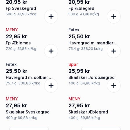
20,95 kr
20,95 kr
Fp Sveskegrød
Fp Æblegrød
500
g
· 41,90 kr/kg
500
g
· 41,90 kr/kg
MENY
Føtex
22,95 kr
25,50 kr
Fp Æblemos
Havregrød m. mandler,
rørsukker og hindbær
720
g
· 31,88 kr/kg
75.4
g
· 338,20 kr/kg
glutenfri øko
Føtex
Spar
25,50 kr
25,95 kr
Havregrød m. solbær,
Skælskør Jordbærgrød
kanel, mandler og dadler
75.7
g
· 336,86 kr/kg
400
g
· 64,88 kr/kg
glutenfri øko
MENY
MENY
27,95 kr
27,95 kr
Skælskør Sveskegrød
Skælskør Æblegrød
400
g
· 69,88 kr/kg
400
g
· 69,88 kr/kg