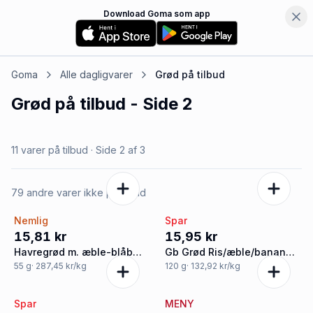
Download Goma som app
Goma
Alle dagligvarer
Grød
på tilbud
Grød
på tilbud
- Side 2
11 varer på tilbud
· Side
2
af
3
79 andre varer ikke på tilbud
Nemlig
Spar
15,81 kr
15,95 kr
Havregrød m. æble-blåbær
Gb Grød Ris/æble/banan
øko.
Øko
55
g
· 287,45 kr/kg
120
g
· 132,92 kr/kg
Spar
MENY