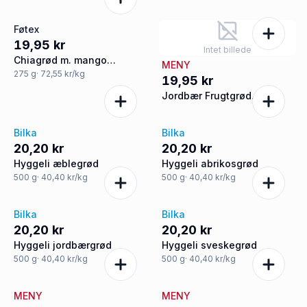
Føtex
19,95 kr
Intet billede
Chiagrød m. mango
MENY
vegansk
275
g
· 72,55 kr/kg
19,95 kr
Jordbær Frugtgrød
Purepak
Bilka
Bilka
20,20 kr
20,20 kr
Hyggeli æblegrød
Hyggeli abrikosgrød
500
g
· 40,40 kr/kg
500
g
· 40,40 kr/kg
Bilka
Bilka
20,20 kr
20,20 kr
Hyggeli jordbærgrød
Hyggeli sveskegrød
500
g
· 40,40 kr/kg
500
g
· 40,40 kr/kg
MENY
MENY