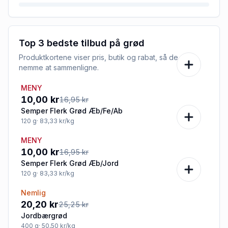
Top 3 bedste tilbud på
grød
Produktkortene viser pris, butik og rabat, så de er
nemme at sammenligne.
MENY
-41%
10,00 kr
16,95 kr
Semper Flerk Grød Æb/Fe/Ab
120
g
· 83,33 kr/kg
MENY
-41%
10,00 kr
16,95 kr
Semper Flerk Grød Æb/Jord
120
g
· 83,33 kr/kg
Nemlig
-20%
20,20 kr
25,25 kr
Jordbærgrød
400
g
· 50,50 kr/kg