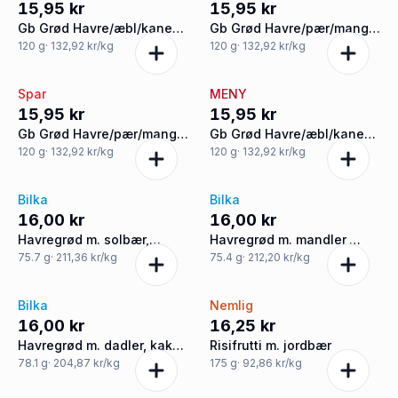
15,95 kr
15,95 kr
Gb Grød Havre/æbl/kane
Gb Grød Havre/pær/mang
Øko
Øko
120
g
· 132,92 kr/kg
120
g
· 132,92 kr/kg
Spar
MENY
15,95 kr
15,95 kr
Gb Grød Havre/pær/mang
Gb Grød Havre/æbl/kane
Øko
Øko
120
g
· 132,92 kr/kg
120
g
· 132,92 kr/kg
Bilka
Bilka
16,00 kr
16,00 kr
Havregrød m. solbær,
Havregrød m. mandler,
kanel, mandler og dadler
rørsukker og hindbær
75.7
g
· 211,36 kr/kg
75.4
g
· 212,20 kr/kg
glutenfri øko
glutenfri øko
Bilka
Nemlig
16,00 kr
16,25 kr
Havregrød m. dadler, kakao
Risifrutti m. jordbær
og kokos glutenfri øko
78.1
g
· 204,87 kr/kg
175
g
· 92,86 kr/kg