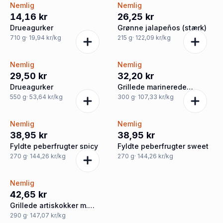
Nemlig
Nemlig
14,16 kr
26,25 kr
Drueagurker
Grønne jalapeños (stærk)
710
g
· 19,94 kr/kg
215
g
· 122,09 kr/kg
Nemlig
Nemlig
29,50 kr
32,20 kr
Drueagurker
Grillede marinerede
peberfrugt
550
g
· 53,64 kr/kg
300
g
· 107,33 kr/kg
Nemlig
Nemlig
38,95 kr
38,95 kr
Fyldte peberfrugter spicy
Fyldte peberfrugter sweet
270
g
· 144,26 kr/kg
270
g
· 144,26 kr/kg
Nemlig
42,65 kr
Grillede artiskokker m.
urter
290
g
· 147,07 kr/kg