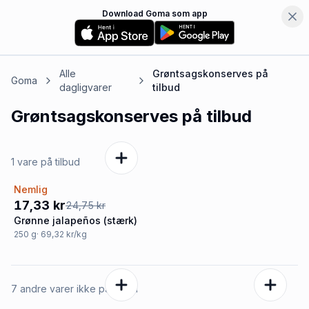
Download Goma som app
Alle
Grøntsagskonserves
på
Goma
dagligvarer
tilbud
Grøntsagskonserves
på tilbud
1 vare på tilbud
Nemlig
-30%
17,33 kr
24,75 kr
Grønne jalapeños (stærk)
250
g
· 69,32 kr/kg
7 andre varer ikke på tilbud