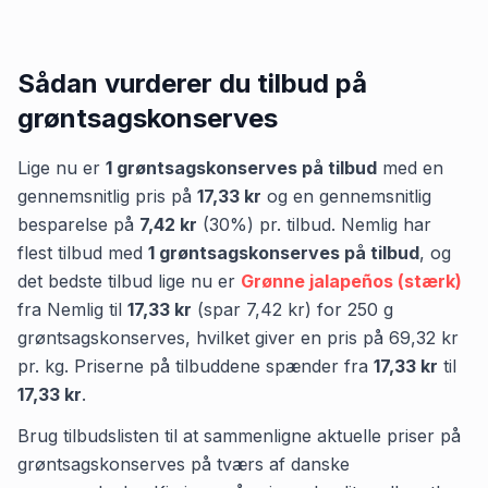
Sådan vurderer du tilbud på
grøntsagskonserves
Lige nu er
1
grøntsagskonserves
på tilbud
med en
gennemsnitlig pris på
17,33 kr
og en gennemsnitlig
besparelse på
7,42 kr
(
30
%) pr. tilbud.
Nemlig
har
flest tilbud med
1
grøntsagskonserves
på tilbud
,
og
det bedste tilbud lige nu er
Grønne jalapeños (stærk)
fra
Nemlig
til
17,33 kr
(spar
7,42 kr
)
for
250
g
grøntsagskonserves
, hvilket giver en pris på
69,32 kr
pr.
kg
.
Priserne på tilbuddene spænder fra
17,33 kr
til
17,33 kr
.
Brug tilbudslisten til at sammenligne aktuelle priser på
grøntsagskonserves på tværs af danske