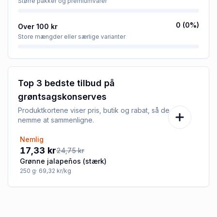
Større pakker og premiumvarer
0
(
0
%)
Over 100 kr
Store mængder eller særlige varianter
Top 3 bedste tilbud på
grøntsagskonserves
Produktkortene viser pris, butik og rabat, så de er
nemme at sammenligne.
Nemlig
-30%
17,33 kr
24,75 kr
Grønne jalapeños (stærk)
250
g
· 69,32 kr/kg