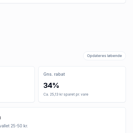
Opdateres løbende
Gns. rabat
34%
Ca. 25,13 kr sparet pr. vare
u
rvallet
25-50 kr
.