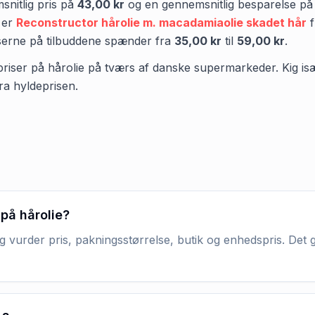
nitlig pris på
43,00 kr
og en gennemsnitlig besparelse p
 er
Reconstructor hårolie m. macadamiaolie skadet hår
serne på tilbuddene spænder fra
35,00 kr
til
59,00 kr
.
priser på hårolie på tværs af danske supermarkeder. Kig især 
ra hyldeprisen.
 på hårolie?
g vurder pris, pakningsstørrelse, butik og enhedspris. Det 