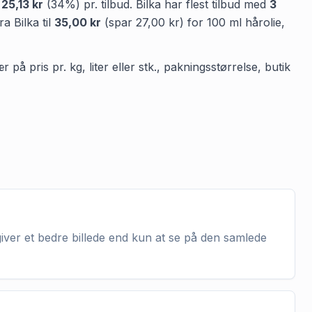
å
25,13 kr
(
34
%) pr. tilbud.
Bilka
har flest tilbud med
3
fra
Bilka
til
35,00 kr
(spar
27,00 kr
)
for
100
ml
hårolie
,
på pris pr. kg, liter eller stk., pakningsstørrelse, butik
giver et bedre billede end kun at se på den samlede