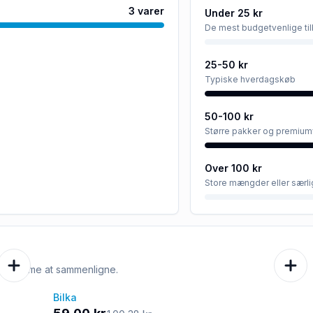
3
varer
Under 25 kr
De mest budgetvenlige ti
25-50 kr
Typiske hverdagskøb
50-100 kr
Større pakker og premium
Over 100 kr
Store mængder eller særli
e er nemme at sammenligne.
Bilka
-41%