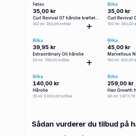
Føtex
Bilka
35,00 kr
35,00 kr
Curl Revival 07 hårolie krøllet
Curl Revival 0
hår
hår
100
ml
· 350,00 kr/liter
100
ml
· 350,00 k
Bilka
Bilka
39,95 kr
45,00 kr
Extraordinary Oil hårolie
Marvellous N
argan- og ka
50
ml
· 799,00 kr/liter
150
ml
· 300,00 k
Bilka
Bilka
140,00 kr
259,00 kr
Hårolie
Hair Growth h
25
ml
· 5.600,00 kr/liter
90
ml
· 2.877,78 
Sådan vurderer du tilbud på
h