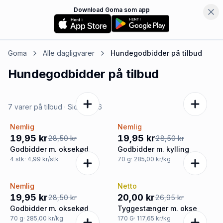
Download Goma som app
Goma
Alle dagligvarer
Hundegodbidder
på tilbud
Hundegodbidder
på tilbud
7 varer på tilbud
· Side
1
af
6
Nemlig
Nemlig
-30%
-30%
19,95 kr
19,95 kr
28,50 kr
28,50 kr
Godbidder m. oksekød
Godbidder m. kylling
4
stk
· 4,99 kr/stk
70
g
· 285,00 kr/kg
Nemlig
Netto
-30%
-26%
19,95 kr
20,00 kr
28,50 kr
26,95 kr
Godbidder m. oksekød
Tyggestænger m. okse
70
g
· 285,00 kr/kg
170
G
· 117,65 kr/kg