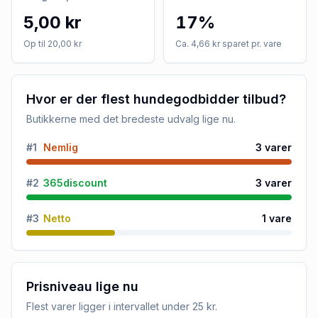
5,00 kr
17%
Op til 20,00 kr
Ca. 4,66 kr sparet pr. vare
Hvor er der flest hundegodbidder tilbud?
Butikkerne med det bredeste udvalg lige nu.
#
1
Nemlig
3
varer
#
2
365discount
3
varer
#
3
Netto
1
vare
Prisniveau lige nu
Flest varer ligger i intervallet
under 25 kr
.