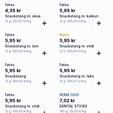
Føtex
Føtex
4,35 kr
5,95 kr
Snackstang m. okse
Snackstang m. kalkun
12
g
· 362,50 kr/kg
12
g
· 495,83 kr/kg
Føtex
Netto
5,95 kr
5,95 kr
Snackstang m. lam
Snackstang m. vildt
12
g
· 495,83 kr/kg
12
G
· 495,83 kr/kg
Føtex
Føtex
5,95 kr
5,95 kr
Snackstang
Snackstang m. laks
12
g
· 495,83 kr/kg
15
g
· 396,67 kr/kg
Føtex
REMA 1000
5,95 kr
7,02 kr
Snackstang m. vildt
DENTAL STICKS
12
g
· 495,83 kr/kg
180
g
· 39,00 kr/kg