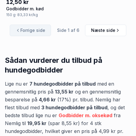
12,50 kr
Godbidder m. kød
150
g
· 83,33 kr/kg
Forrige side
Side
1
af
6
Næste side
Sådan vurderer du tilbud på
hundegodbidder
Lige nu er
7
hundegodbidder
på tilbud
med en
gennemsnitlig pris på
13,55 kr
og en gennemsnitlig
besparelse på
4,66 kr
(
17
%) pr. tilbud.
Nemlig
har
flest tilbud med
3
hundegodbidder
på tilbud
,
og det
bedste tilbud lige nu er
Godbidder m. oksekød
fra
Nemlig
til
19,95 kr
(spar
8,55 kr
)
for
4
stk
hundegodbidder
, hvilket giver en pris på
4,99 kr
pr.