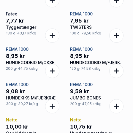
Føtex
REMA 1000
7,77 kr
7,95 kr
Tyggestænger
TWISTERS
180
g
· 43,17 kr/kg
100
g
· 79,50 kr/kg
REMA 1000
REMA 1000
8,95 kr
8,95 kr
HUNDEGODBID M/OKSE
HUNDEGODBID M/FJERK.
200
g
· 44,75 kr/kg
120
g
· 74,58 kr/kg
REMA 1000
REMA 1000
9,08 kr
9,59 kr
HUNDEKIKS M/FJERKRÆ
JUMBO BONES
300
g
· 30,27 kr/kg
200
g
· 47,95 kr/kg
Netto
Netto
10,00 kr
10,75 kr