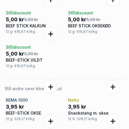
365discount
365discount
Tilbud
Tilbud
5,00 kr
5,00 kr
5,00 kr
5,00 kr
BEEF STICK KALKUN
BEEF STICK OKSEKØD
12
g
· 416,67 kr/kg
12
g
· 416,67 kr/kg
365discount
Tilbud
5,00 kr
5,00 kr
BEEF-STICK VILDT
12
g
· 416,67 kr/kg
169 andre varer ikke på tilbud
REMA 1000
Netto
3,95 kr
3,95 kr
BEEF-STICK OKSE
Snackstang m. okse
12
g
· 329,17 kr/kg
12
G
· 329,17 kr/kg