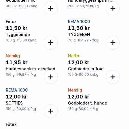
Godbidder mix
Hundetyggestrips m.
kylling
300
G
· 33,33 kr/kg
200
G
· 53,75 kr/kg
Føtex
REMA 1000
11,50 kr
11,50 kr
Tyggepinde
TYGGEBEN
100
g
· 115,00 kr/kg
70
g
· 164,29 kr/kg
Nemlig
Netto
11,95 kr
12,00 kr
Hundesnack m. oksekød
Godbidder m. kød
150
g
· 79,67 kr/kg
150
G
· 80,00 kr/kg
REMA 1000
Nemlig
12,00 kr
12,00 kr
SOFTIES
Godbidder t. hunde
150
g
· 80,00 kr/kg
150
g
· 80,00 kr/kg
Føtex