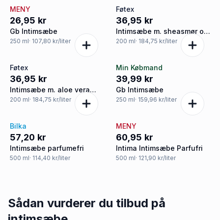
MENY
Føtex
26,95 kr
36,95 kr
Gb Intimsæbe
Intimsæbe m. sheasmør og
mandelekstrakt
250
ml
· 107,80 kr/liter
200
ml
· 184,75 kr/liter
Føtex
Min Købmand
36,95 kr
39,99 kr
Intimsæbe m. aloe vera
Gb Intimsæbe
sensitiv hud parfumefri
200
ml
· 184,75 kr/liter
250
ml
· 159,96 kr/liter
Bilka
MENY
57,20 kr
60,95 kr
Intimsæbe parfumefri
Intima Intimsæbe Parfufri
500
ml
· 114,40 kr/liter
500
ml
· 121,90 kr/liter
Sådan vurderer du tilbud på
intimsæbe