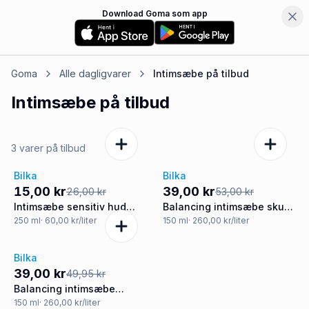
Download Goma som app
Goma
Alle dagligvarer
Intimsæbe
på tilbud
Intimsæbe
på tilbud
3 varer på tilbud
Bilka
Bilka
-42%
-26%
15,00 kr
39,00 kr
26,00 kr
53,00 kr
Intimsæbe sensitiv hud
Balancing intimsæbe skum
parfumefri
parfumefri
250
ml
· 60,00 kr/liter
150
ml
· 260,00 kr/liter
Bilka
-22%
39,00 kr
49,95 kr
Balancing intimsæbe
parfumefri
150
ml
· 260,00 kr/liter