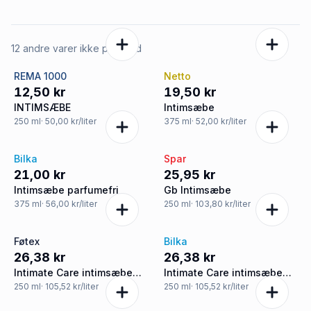
12 andre varer ikke på tilbud
REMA 1000
Netto
12,50 kr
19,50 kr
INTIMSÆBE
Intimsæbe
250
ml
· 50,00 kr/liter
375
ml
· 52,00 kr/liter
Bilka
Spar
21,00 kr
25,95 kr
Intimsæbe parfumefri
Gb Intimsæbe
375
ml
· 56,00 kr/liter
250
ml
· 103,80 kr/liter
Føtex
Bilka
26,38 kr
26,38 kr
Intimate Care intimsæbe
Intimate Care intimsæbe
sensitiv hud
sensitiv hud
250
ml
· 105,52 kr/liter
250
ml
· 105,52 kr/liter