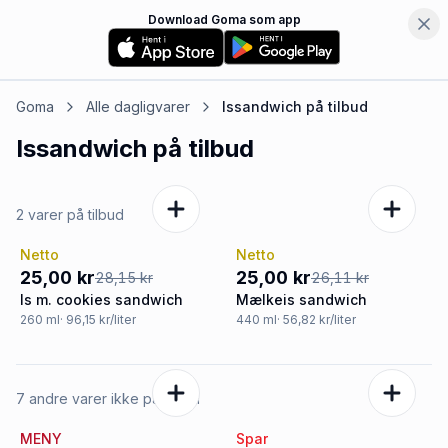
Download Goma som app
Goma
Alle dagligvarer
Issandwich
på tilbud
Issandwich
på tilbud
2 varer på tilbud
Netto
Netto
-11%
-4%
25,00 kr
25,00 kr
28,15 kr
26,11 kr
Is m. cookies sandwich
Mælkeis sandwich
260
ml
· 96,15 kr/liter
440
ml
· 56,82 kr/liter
7 andre varer ikke på tilbud
MENY
Spar