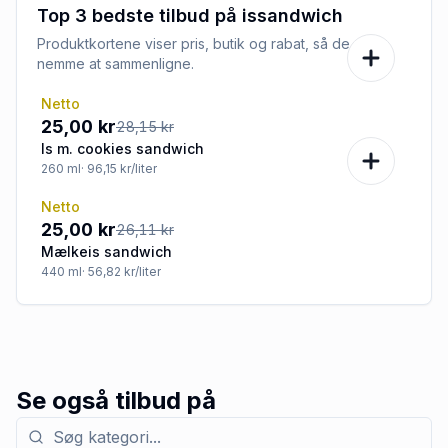
Top 3 bedste tilbud på
issandwich
Produktkortene viser pris, butik og rabat, så de er
nemme at sammenligne.
Netto
-11%
25,00 kr
28,15 kr
Is m. cookies sandwich
260
ml
· 96,15 kr/liter
Netto
-4%
25,00 kr
26,11 kr
Mælkeis sandwich
440
ml
· 56,82 kr/liter
Se også tilbud på
Søg efter kategori med tilbud