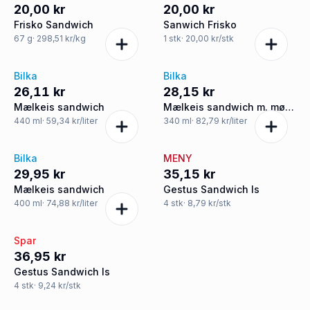
20,00 kr
20,00 kr
Frisko Sandwich
Sanwich Frisko
67
g
· 298,51 kr/kg
1
stk
· 20,00 kr/stk
Bilka
Bilka
26,11 kr
28,15 kr
Mælkeis sandwich
Mælkeis sandwich m. mørk
chokolade
440
ml
· 59,34 kr/liter
340
ml
· 82,79 kr/liter
Bilka
MENY
29,95 kr
35,15 kr
Mælkeis sandwich
Gestus Sandwich Is
400
ml
· 74,88 kr/liter
4
stk
· 8,79 kr/stk
Spar
36,95 kr
Gestus Sandwich Is
4
stk
· 9,24 kr/stk