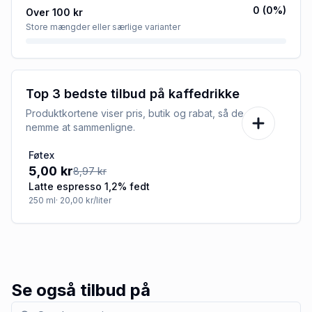
0
(
0
%)
Over 100 kr
Store mængder eller særlige varianter
Top 3 bedste tilbud på
kaffedrikke
Produktkortene viser pris, butik og rabat, så de er
nemme at sammenligne.
Føtex
-44%
5,00 kr
8,97 kr
Latte espresso 1,2% fedt
250
ml
· 20,00 kr/liter
Se også tilbud på
Søg efter kategori med tilbud