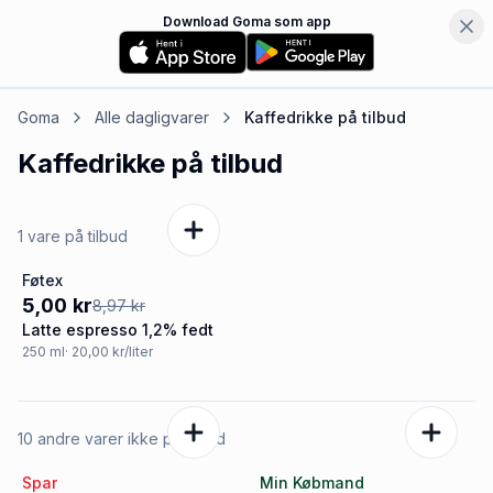
Download Goma som app
Goma
Alle dagligvarer
Kaffedrikke
på tilbud
Kaffedrikke
på tilbud
1 vare på tilbud
Føtex
-44%
5,00 kr
8,97 kr
Latte espresso 1,2% fedt
250
ml
· 20,00 kr/liter
10 andre varer ikke på tilbud
Spar
Min Købmand