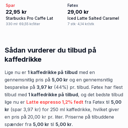
Spar
Føtex
22,95 kr
29,00 kr
Starbucks Pro Caffe Lat
Iced Latte Salted Caramel
330
ml
· 69,55 kr/liter
7
stk
· 4,14 kr/stk
Sådan vurderer du tilbud på
kaffedrikke
Lige nu er
1
kaffedrikke
på tilbud
med en
gennemsnitlig pris på
5,00 kr
og en gennemsnitlig
besparelse på
3,97 kr
(
44
%) pr. tilbud.
Føtex
har flest
tilbud med
1
kaffedrikke
på tilbud
,
og det bedste tilbud
lige nu er
Latte espresso 1,2% fedt
fra
Føtex
til
5,00
kr
(spar
3,97 kr
)
for
250
ml
kaffedrikke
, hvilket giver
en pris på
20,00 kr
pr.
liter
.
Priserne på tilbuddene
spænder fra
5,00 kr
til
5,00 kr
.