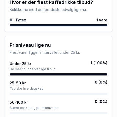
Hvor er der flest kaffedrikke tilbud?
Butikkerne med det bredeste udvalg lige nu.
#
1
Føtex
1
vare
Prisniveau lige nu
Flest varer ligger i intervallet
under 25 kr
.
1
(
100
%)
Under 25 kr
De mest budgetvenlige tilbud
0
(
0
%)
25-50 kr
Typiske hverdagskøb
0
(
0
%)
50-100 kr
Større pakker og premiumvarer