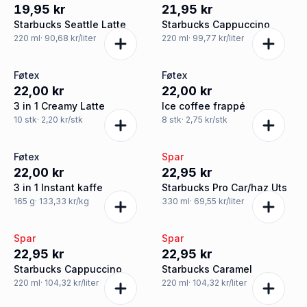
19,95 kr
21,95 kr
Starbucks Seattle Latte
Starbucks Cappuccino
220
ml
· 90,68 kr/liter
220
ml
· 99,77 kr/liter
Føtex
Føtex
22,00 kr
22,00 kr
3 in 1 Creamy Latte
Ice coffee frappé
10
stk
· 2,20 kr/stk
8
stk
· 2,75 kr/stk
Føtex
Spar
22,00 kr
22,95 kr
3 in 1 Instant kaffe
Starbucks Pro Car/haz Uts
165
g
· 133,33 kr/kg
330
ml
· 69,55 kr/liter
Spar
Spar
22,95 kr
22,95 kr
Starbucks Cappuccino
Starbucks Caramel
220
ml
· 104,32 kr/liter
220
ml
· 104,32 kr/liter