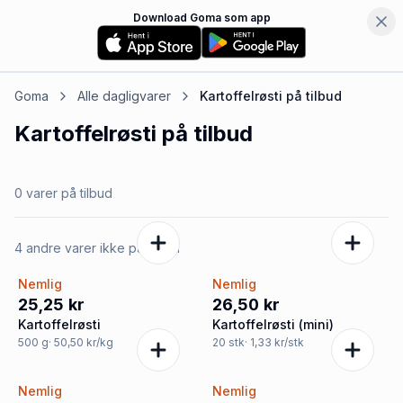
Download Goma som app
Goma
Alle dagligvarer
Kartoffelrøsti
på tilbud
Kartoffelrøsti
på tilbud
0 varer på tilbud
4 andre varer ikke på tilbud
Nemlig
Nemlig
25,25 kr
26,50 kr
Kartoffelrøsti
Kartoffelrøsti (mini)
500
g
· 50,50 kr/kg
20
stk
· 1,33 kr/stk
Nemlig
Nemlig