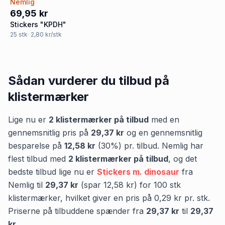
Nemlig
69,95 kr
Stickers "KPDH"
25
stk
· 2,80 kr/stk
Sådan vurderer du tilbud på
klistermærker
Lige nu er
2
klistermærker
på tilbud
med en
gennemsnitlig pris på
29,37 kr
og en gennemsnitlig
besparelse på
12,58 kr
(
30
%) pr. tilbud.
Nemlig
har
flest tilbud med
2
klistermærker
på tilbud
,
og det
bedste tilbud lige nu er
Stickers m. dinosaur
fra
Nemlig
til
29,37 kr
(spar
12,58 kr
)
for
100
stk
klistermærker
, hvilket giver en pris på
0,29 kr
pr.
stk
.
Priserne på tilbuddene spænder fra
29,37 kr
til
29,37
kr
.