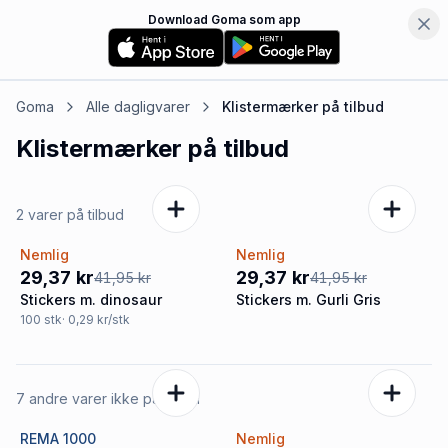
Download Goma som app
Goma
Alle dagligvarer
Klistermærker
på tilbud
Klistermærker
på tilbud
2 varer på tilbud
Nemlig
Nemlig
-30%
-30%
29,37 kr
29,37 kr
41,95 kr
41,95 kr
Stickers m. dinosaur
Stickers m. Gurli Gris
100
stk
· 0,29 kr/stk
7 andre varer ikke på tilbud
REMA 1000
Nemlig