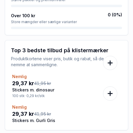
0
(
0
%)
Over 100 kr
Store mængder eller særlige varianter
Top 3 bedste tilbud på
klistermærker
Produktkortene viser pris, butik og rabat, så de er
nemme at sammenligne.
Nemlig
-30%
29,37 kr
41,95 kr
Stickers m. dinosaur
100
stk
· 0,29 kr/stk
Nemlig
-30%
29,37 kr
41,95 kr
Stickers m. Gurli Gris