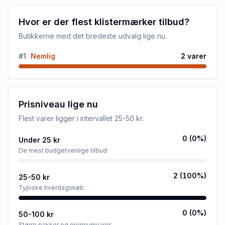
Hvor er der flest klistermærker tilbud?
Butikkerne med det bredeste udvalg lige nu.
#
1
Nemlig
2
varer
Prisniveau lige nu
Flest varer ligger i intervallet
25-50 kr
.
0
(
0
%)
Under 25 kr
De mest budgetvenlige tilbud
2
(
100
%)
25-50 kr
Typiske hverdagskøb
0
(
0
%)
50-100 kr
Større pakker og premiumvarer