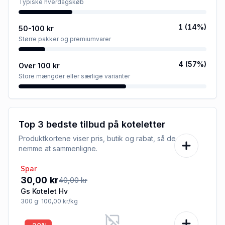
Typiske hverdagskøb
1
(
14
%)
50-100 kr
Større pakker og premiumvarer
4
(
57
%)
Over 100 kr
Store mængder eller særlige varianter
Top 3 bedste tilbud på
koteletter
Produktkortene viser pris, butik og rabat, så de er
nemme at sammenligne.
Spar
-25%
30,00 kr
40,00 kr
Gs Kotelet Hv
300
g
· 100,00 kr/kg