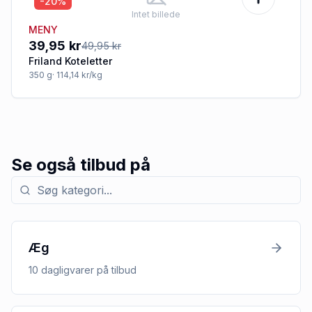
-20%
Intet billede
MENY
39,95 kr
49,95 kr
Friland Koteletter
350
g
· 114,14 kr/kg
Se også tilbud på
Søg efter kategori med tilbud
Æg
10
dagligvarer
på tilbud