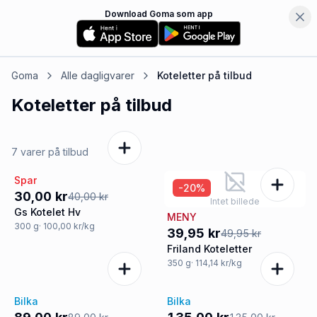
Download Goma som app
Goma
Alle dagligvarer
Koteletter
på tilbud
Koteletter
på tilbud
7 varer på tilbud
Spar
-25%
-20%
30,00 kr
40,00 kr
Intet billede
Gs Kotelet Hv
MENY
300
g
· 100,00 kr/kg
39,95 kr
49,95 kr
Friland Koteletter
350
g
· 114,14 kr/kg
Bilka
Bilka
Tilbud
Tilbud