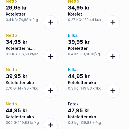
Netto
Netto
29,95 kr
34,95 kr
Koteletter
Kotelet
0.4
KG
· 74,88 kr/kg
0.27
KG
· 129,44 kr/kg
Netto
Bilka
34,95 kr
39,95 kr
Koteletter m.
Koteletter
hvidløgsmarinade
0.3
KG
· 116,50 kr/kg
0.4
kg
· 99,88 kr/kg
Netto
Bilka
39,95 kr
44,95 kr
Koteletter øko
Koteletter øko
270
G
· 147,96 kr/kg
0.3
kg
· 149,83 kr/kg
Netto
Føtex
44,95 kr
47,95 kr
Koteletter øko
Koteletter øko
300
G
· 149,83 kr/kg
0.3
kg
· 159,83 kr/kg