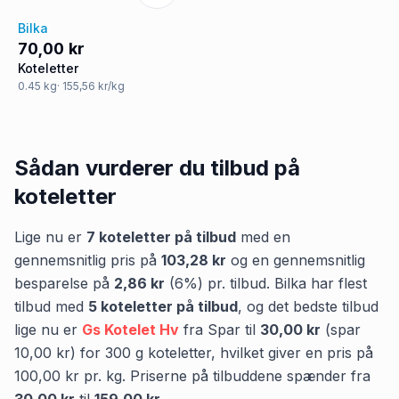
Bilka
70,00 kr
Koteletter
0.45
kg
· 155,56 kr/kg
Sådan vurderer du tilbud på
koteletter
Lige nu er
7
koteletter
på tilbud
med en
gennemsnitlig pris på
103,28 kr
og en gennemsnitlig
besparelse på
2,86 kr
(
6
%) pr. tilbud.
Bilka
har flest
tilbud med
5
koteletter
på tilbud
,
og det bedste tilbud
lige nu er
Gs Kotelet Hv
fra
Spar
til
30,00 kr
(spar
10,00 kr
)
for
300
g
koteletter
, hvilket giver en pris på
100,00 kr
pr.
kg
.
Priserne på tilbuddene spænder fra
30,00 kr
til
159,00 kr
.