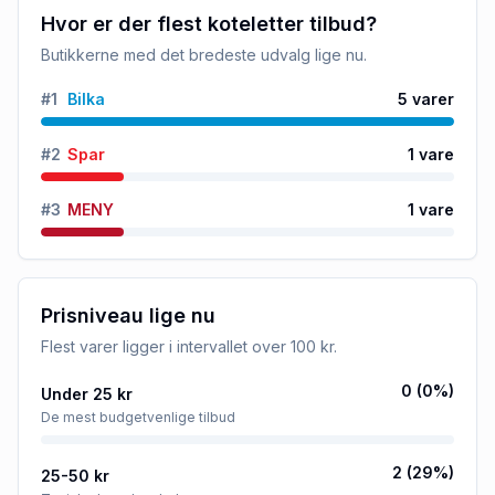
Hvor er der flest koteletter tilbud?
Butikkerne med det bredeste udvalg lige nu.
#
1
Bilka
5
varer
#
2
Spar
1
vare
#
3
MENY
1
vare
Prisniveau lige nu
Flest varer ligger i intervallet
over 100 kr
.
0
(
0
%)
Under 25 kr
De mest budgetvenlige tilbud
2
(
29
%)
25-50 kr