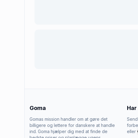
Goma
Har
Gomas mission handler om at gøre det
Send 
billigere og lettere for danskere at handle
forbe
ind. Goma hjælper dig med at finde de
eller
bedste priser og planlægge ugens