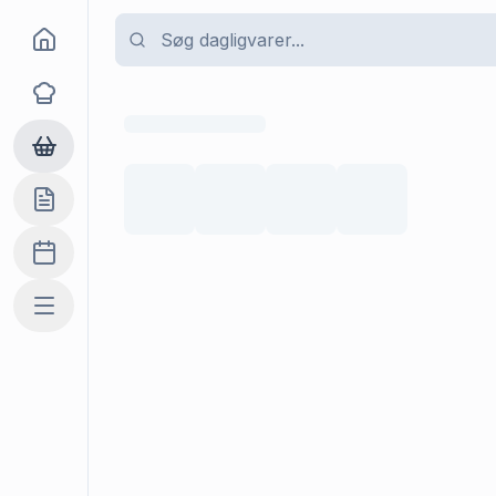
Goma
Opskrifter
Dagligvarer
Indkøbslisten
Madplan
Mere