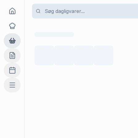
Goma
Opskrifter
Dagligvarer
Indkøbslisten
Madplan
Mere