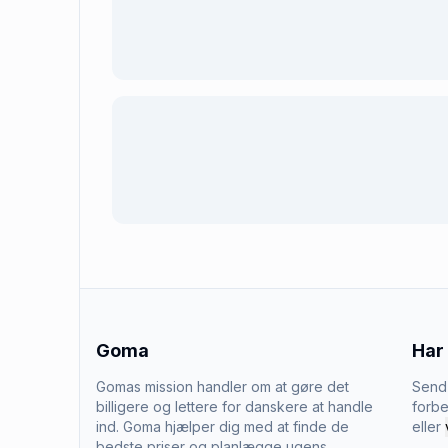
Goma
Har
Gomas mission handler om at gøre det
Send 
billigere og lettere for danskere at handle
forbe
ind. Goma hjælper dig med at finde de
eller
bedste priser og planlægge ugens