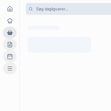
Goma
Opskrifter
Dagligvarer
Indkøbslisten
Madplan
Mere