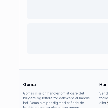
Goma
Har
Gomas mission handler om at gøre det
Send 
billigere og lettere for danskere at handle
forbe
ind. Goma hjælper dig med at finde de
eller
bedste priser og planlægge ugens