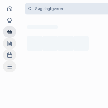
Goma
Opskrifter
Dagligvarer
Indkøbslisten
Madplan
Mere