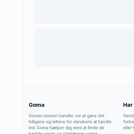
Goma
Har
Gomas mission handler om at gøre det
Send 
billigere og lettere for danskere at handle
forbe
ind. Goma hjælper dig med at finde de
eller
bedste priser og planlægge ugens